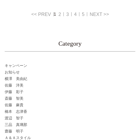
<< PREV
2
3
4
5
NEXT >>
1
Category
キャンペーン
お知らせ
横澤 美由紀
佐藤 洋美
伊藤 彩子
斎藤 智美
佐藤 麻貴
橋本 志津香
渡辺 智子
三品 真璃那
齋藤 明子
Ａ＆Ａスタイル