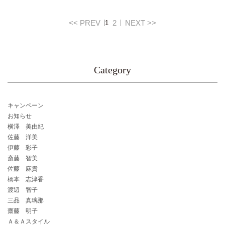
<< PREV
2
NEXT >>
1
Category
キャンペーン
お知らせ
横澤 美由紀
佐藤 洋美
伊藤 彩子
斎藤 智美
佐藤 麻貴
橋本 志津香
渡辺 智子
三品 真璃那
齋藤 明子
Ａ＆Ａスタイル