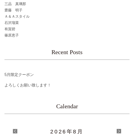
三品 真璃那
齋藤 明子
Ａ＆Ａスタイル
石沢瑠菜
有賀碧
篠原恵子
Recent Posts
5月限定クーポン
よろしくお願い致します！
Calendar
2026
年
8月