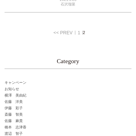
石沢瑠菜
<< PREV
1
2
Category
キャンペーン
お知らせ
横澤 美由紀
佐藤 洋美
伊藤 彩子
斎藤 智美
佐藤 麻貴
橋本 志津香
渡辺 智子