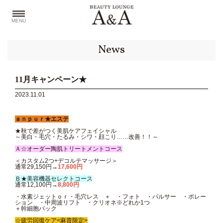
MENU
News
11月キャンペーン★
2023.11.01
ａｎｐｕｒ★エステ
★秋で差がつく美肌ケアフェイシャル
～美白・毛穴・たるみ・シワ・顔こり……改善！！～
Ａ☆オーダー陶肌トリートメントコース
＜カスタム2つ+デコルテマッサージ＞
通常29,150円→
17,600円
Ｂ★美容機器セレクトコース
通常12,100円→
8,800円
・水素ジェットｏｒ・毛穴レス ＋ ・フォト ・パルサー ・ポレー
ション ・中周波リフト ・クリオネ※どれか1つ
＋幹細胞パック
☆疲労回復ケア<麻貴限定>