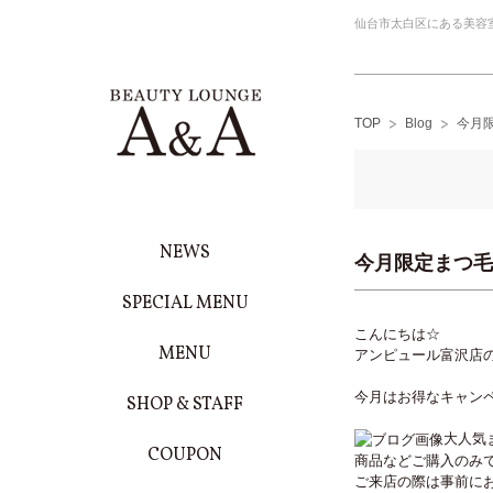
仙台市太白区にある美容室/
TOP
Blog
今月
NEWS
今月限定まつ毛
SPECIAL MENU
こんにちは☆
MENU
アンピュール富沢店
今月はお得なキャン
SHOP & STAFF
大人気
COUPON
商品などご購入のみ
ご来店の際は事前に