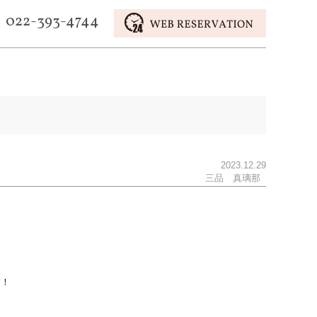
022-393-4744
2023.12.29
三品 真璃那
す！