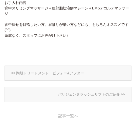
お手入れ内容
背中スリミングマッサージ＋腹部脂肪溶解マシーン＋EMSデコルテマッサー
ジ
背中痩せを目指したい方、肩凝りが辛い方などにも、もちろんオススメです
(^^)
遠慮なく、スタッフにお声がけ下さい♪
<< 陶肌トリートメント ビフォー&アフター
パリジェンヌラッシュリフトのご紹介 >>
記事一覧へ