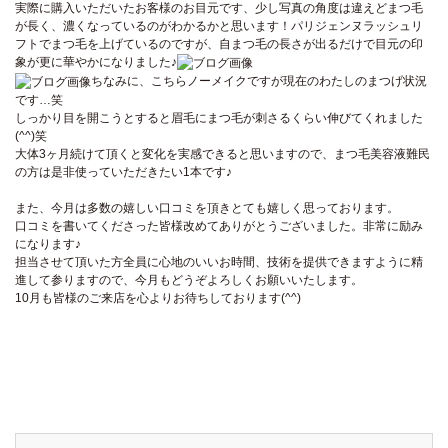
実際に購入いただいたお客様のお目元です、少し写真の角度は違えどまつ毛
が長く、濃くなっているのがわかるかと思います！パリジェンヌラッシュリ
フトでまつ毛を上げているのですが、自まつ毛の長さが出るだけで目元の印
象が更に華やかになりました♪
ちなみに、こちらノーメイクですが現在のわたしのまつげ状況
です…笑
しっかり目を開こうとすると眉毛にまつ毛が刺さるくらい伸びてくれました
(^^)笑
大体3ヶ月続けて頂くと変化を実感できると思いますので、まつ毛美容液難民
の方は是非使っていただきたい1本です♪
また、今月は多数の嬉しい口コミを頂きとても嬉しく思っております。
口コミを書いてくださった皆様改めてありがとうございました。非常に励み
になります♪
担当させて頂いた方全員に心地のいいお時間、技術を提供できますように精
進して参りますので、今月もどうぞよろしくお願いいたします。
10月も皆様のご来店を心よりお待ちしております(^^)