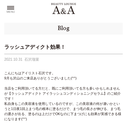
MENU
Blog
ラッシュアディクト効果！
2021.10.31
石沢瑠菜
こんにちはアイリスト石沢です。
9月も沢山のご来店ありがとうございました(^^)
当店をご利用頂いてる方だと、既にご利用頂いてる方も多いかもしれません
が【ラッシュアディクト アイラッシュコンディショニングセラム】のご紹介
です！
私自身もこの美容液を使用しているのですが、この美容液の何が凄いかとい
うと1日夜1回上まつ毛の根本に塗るだけで、まつ毛の長さが伸びる、まつ毛
の濃さが出る、塗るのは上だけでOKなのに下まつげにも効果が実感できる様
になります(^^)